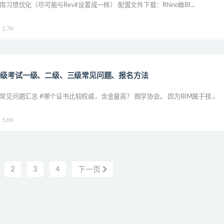
习惯优化（尽可能与Revit设置成一样） 配置文件下载：Rhino做BI...
1.7K
等级考试一级、二级、三级常见问题、报名方法
常见问题汇总 #哪个证书比较权威，含金量高？ 图学协会。 因为BIM属于技...
5.8K
2
3
4
下一页