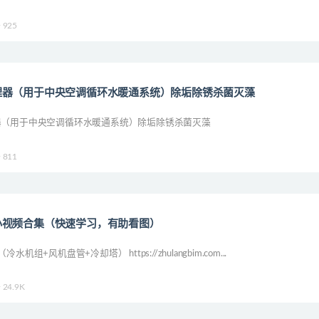
925
理器（用于中央空调循环水暖通系统）除垢除锈杀菌灭藻
器（用于中央空调循环水暖通系统）除垢除锈杀菌灭藻
811
小视频合集（快速学习，有助看图）
机组+风机盘管+冷却塔） https://zhulangbim.com...
24.9K