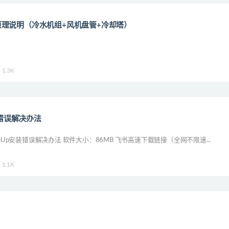
理说明（冷水机组+风机盘管+冷却塔）
1.3K
件
安装错误解决办法
chUp安装错误解决办法 软件大小：86MB 飞书高速下载链接（全网不限速...
1.1K