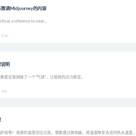
练微调Midjourney的内容
nfo as a reference to creat...
1.2K
理说明
像是在管网接了一个“气球”，让管网内压力稳定。
996
理
锅炉房等）来源的温度往往过高，需要通过换热器，将温度降至合适的热水温度