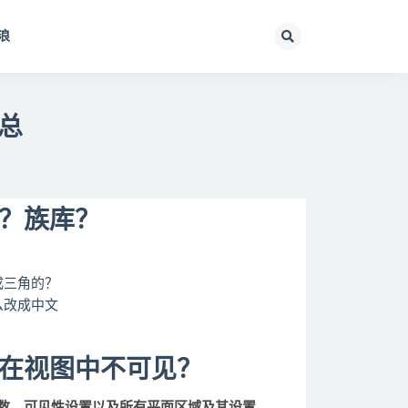
浪
汇总
板？族库？
？
成三角的？
么改成中文
元在视图中不可见？
数、可见性设置以及所有平面区域及其设置。