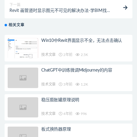
下一篇
Revit 画管道时显示图元不可见的解决办法-学BIM找斑
马
相关文章
Win10中Revit界面显示不全，无法点击确认
技术文章
2年前
2.5K
ChatGPT中训练微调Midjourney的内容
技术文章
3年前
1.2K
稳压膨胀罐原理说明
技术文章
4年前
996
板式换热器原理