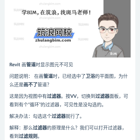
Revit
画
管道
时显示图元不可见
问题说明： 在画
管道
时，已经选中了
卫浴
的平面图，为什
么还是
画不了
管道？
这是因为视图中有
过滤器
。按
VV
，切换到
过滤器
面板，可
看到有个“循环”的过滤器，可见性是没勾选的。
解决办法：勾选这个
过滤器
就行了。
解释：那么
过滤器
的原理是什么？我们可以打开过滤器，
看到
过滤规则
。