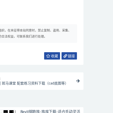
组织，在未征得本站同意时，禁止复制、盗用、采集、
的合法权益，可联系我们进行处理。
收藏
链接
篇
 | 斑马课堂 配套练习资料下载（cad底图等）
Revit钢筋族-族库下载-适合手动灵活